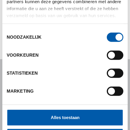
partners kunnen deze gegevens combineren met andere
OZ-Racing
informatie die u aan ze heeft verstrekt of die ze hebben
verzameld op basis van uw gebruik van hun services.
MSW
Sparco
Toestemmingsselectie
NOODZAKELIJK
VOORKEUREN
STATISTIEKEN
EBS Banden Service
Kalmthoutsesteenweg 264
B-2910 Essen - Wildert
MARKETING
Tel +32 (0)3 667 21 87
Fax +32 (0)3 235 64 98
info@essensebandenservice.be
Alles toestaan
contact & route