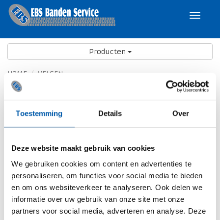
Toggle
navigat
Producten
HOME
VELGEN
Velgen
Toestemming
Details
Over
Een groot assortiment velgen is bij ons leverbaar. Zowel
stalen wielen voor winterbanden als lichtmetalen wielen in
verschillende uitvoeringen en voor verschillende
Deze website maakt gebruik van cookies
toepassingen.
We gebruiken cookies om content en advertenties te
personaliseren, om functies voor social media te bieden
Gaande van budgetvriendelijke lichtmetalen wielen, ook
en om ons websiteverkeer te analyseren. Ook delen we
geschikt voor winterbanden, tot de meest stijlvolle en
informatie over uw gebruik van onze site met onze
exclusieve wielen van topmerken.
partners voor social media, adverteren en analyse. Deze
Merken: