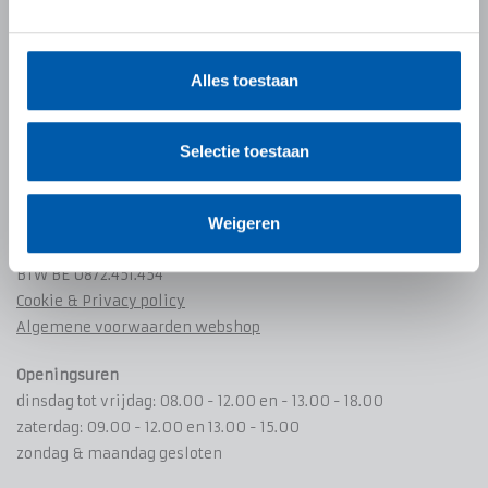
EBS Banden Service
Kalmthoutsesteenweg 264
Alles toestaan
B-2910 Essen - Wildert
Tel +32 (0)3 667 21 87
Selectie toestaan
Fax +32 (0)3 235 64 98
info@essensebandenservice.be
Weigeren
contact & route
BTW BE 0872.451.454
Cookie & Privacy policy
Algemene voorwaarden webshop
Openingsuren
dinsdag tot vrijdag: 08.00 - 12.00 en - 13.00 - 18.00
zaterdag: 09.00 - 12.00 en 13.00 - 15.00
zondag & maandag gesloten