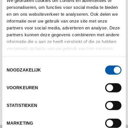
We gebruiken cookies om content en advertenties te
personaliseren, om functies voor social media te bieden
en om ons websiteverkeer te analyseren. Ook delen we
informatie over uw gebruik van onze site met onze
partners voor social media, adverteren en analyse. Deze
partners kunnen deze gegevens combineren met andere
informatie die u aan ze heeft verstrekt of die ze hebben
€ 170,00
verzameld op basis van uw gebruik van hun services.
Onze prijs:
Adviesprijs : € 214,95
Toestemmingsselectie
Eersteklas aerodynamische draagstangen voor een
NOODZAKELIJK
uitzonderlijk rustige rit en makkelijke bevestiging van
accessoires. Verpakking van 2 stuks.
VOORKEUREN
108cm
711120
STATISTIEKEN
MARKETING