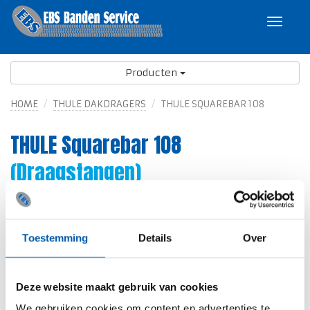
Toggle
navigat
Producten
HOME
THULE DAKDRAGERS
THULE SQUAREBAR 108
THULE Squarebar 108
(Draagstangen)
Toestemming
Details
Over
Deze website maakt gebruik van cookies
We gebruiken cookies om content en advertenties te