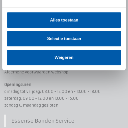
Kalmthoutsesteenweg 264
B-2910 Essen - Wildert
Alles toestaan
Tel +32 (0)3 667 21 87
Fax +32 (0)3 235 64 98
info@essensebandenservice.be
Selectie toestaan
contact & route
Weigeren
BTW BE 0872.451.454
Cookie & Privacy policy
Algemene voorwaarden webshop
Openingsuren
dinsdag tot vrijdag: 08.00 - 12.00 en - 13.00 - 18.00
zaterdag: 09.00 - 12.00 en 13.00 - 15.00
zondag & maandag gesloten
Essense Banden Service