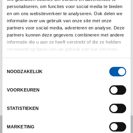
personaliseren, om functies voor social media te bieden
en om ons websiteverkeer te analyseren. Ook delen we
informatie over uw gebruik van onze site met onze
partners voor social media, adverteren en analyse. Deze
partners kunnen deze gegevens combineren met andere
€ 73,00
informatie die u aan ze heeft verstrekt of die ze hebben
Onze prijs:
verzameld op basis van uw gebruik van hun services.
Adviesprijs : € 91,50
Klassieke vierkante stalen stangen met zwarte, polymeer
Toestemmingsselectie
coating. 2 stuks.
NOODZAKELIJK
108cm
712100
VOORKEUREN
STATISTIEKEN
MARKETING
EBS Banden Service